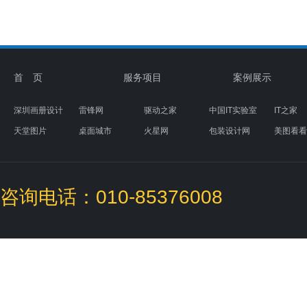
首 页
服务项目
案例展示
深圳画册设计
雷锋网
驱动之家
中国IT实验室
IT之家
天堂图片
桌面城市
火星网
包装设计网
美图看看
素材天下
图标下载
盒子UI设计
咨询电话：010-85376008