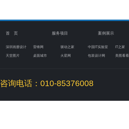
首 页
服务项目
案例展示
深圳画册设计
雷锋网
驱动之家
中国IT实验室
IT之家
天堂图片
桌面城市
火星网
包装设计网
美图看看
素材天下
图标下载
盒子UI设计
咨询电话：010-85376008