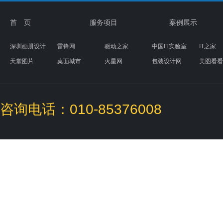
首 页
服务项目
案例展示
深圳画册设计
雷锋网
驱动之家
中国IT实验室
IT之家
天堂图片
桌面城市
火星网
包装设计网
美图看看
素材天下
图标下载
盒子UI设计
咨询电话：010-85376008