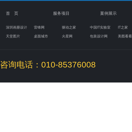
首 页
服务项目
案例展示
深圳画册设计
雷锋网
驱动之家
中国IT实验室
IT之家
天堂图片
桌面城市
火星网
包装设计网
美图看看
素材天下
图标下载
盒子UI设计
咨询电话：010-85376008