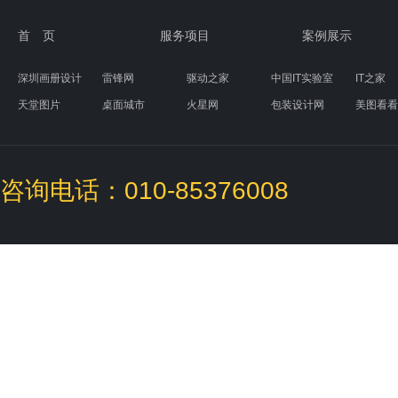
首 页
服务项目
案例展示
深圳画册设计
雷锋网
驱动之家
中国IT实验室
IT之家
天堂图片
桌面城市
火星网
包装设计网
美图看看
素材天下
图标下载
盒子UI设计
咨询电话：010-85376008